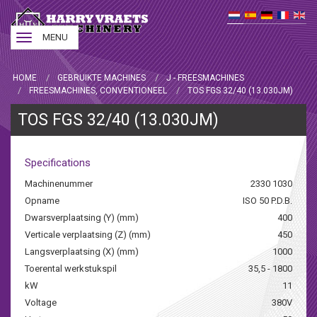
Toggle
MENU
navigation
HOME
GEBRUIKTE MACHINES
J - FREESMACHINES
FREESMACHINES, CONVENTIONEEL
TOS FGS 32/40 (13.030JM)
TOS FGS 32/40 (13.030JM)
Specifications
Machinenummer
2330 1030
Opname
ISO 50 P.D.B.
Dwarsverplaatsing (Y) (mm)
400
Verticale verplaatsing (Z) (mm)
450
Langsverplaatsing (X) (mm)
1000
Toerental werkstukspil
35,5 - 1800
kW
11
Voltage
380V