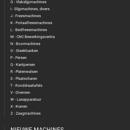
G - Vlakslijpmachines
I - Slijpmachines, divers
J - Freesmachines
K - Portaalfreesmachines
L - Bedfreesmachines
M - CNC Bewerkingscentra
N - Boormachines
O - Steekbanken
P - Persen
Q - Kantpersen
R - Platenwalsen
S - Plaatscharen
T - Ronddraaitafels
V - Diversen
W - Lasapparatuur
X - Kranen
Z - Zaagmachines
NIEUWE MACHINES