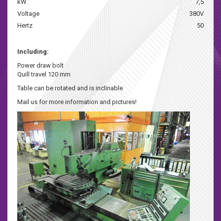
kW
7,5
Voltage
380V
Hertz
50
Including:
Power draw bolt
Quill travel 120 mm
Table can be rotated and is inclinable
Mail us for more information and pictures!