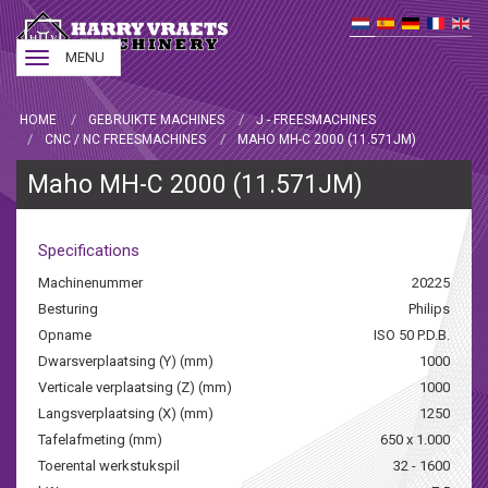
Toggle
MENU
navigation
HOME
GEBRUIKTE MACHINES
J - FREESMACHINES
CNC / NC FREESMACHINES
MAHO MH-C 2000 (11.571JM)
Maho MH-C 2000 (11.571JM)
Specifications
Machinenummer
20225
Besturing
Philips
Opname
ISO 50 P.D.B.
Dwarsverplaatsing (Y) (mm)
1000
Verticale verplaatsing (Z) (mm)
1000
Langsverplaatsing (X) (mm)
1250
Tafelafmeting (mm)
650 x 1.000
Toerental werkstukspil
32 - 1600